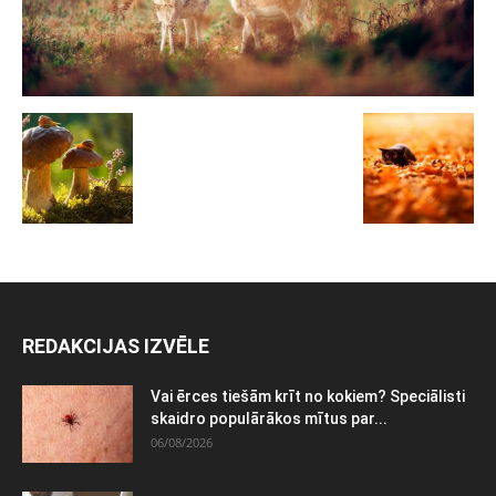
REDAKCIJAS IZVĒLE
Vai ērces tiešām krīt no kokiem? Speciālisti
skaidro populārākos mītus par...
06/08/2026