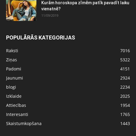
Kurām horoskopa zīmēm patīk pavadīt laiku
vienatnē?
11/09/2019
POPULĀRĀS KATEGORIJAS
Raksti
7016
Ziņas
5322
Padomi
4151
Jaunumi
2924
blogi
2234
Izklaide
2025
Attiecības
1954
Interesanti
1765
Skaistumkopšana
1443