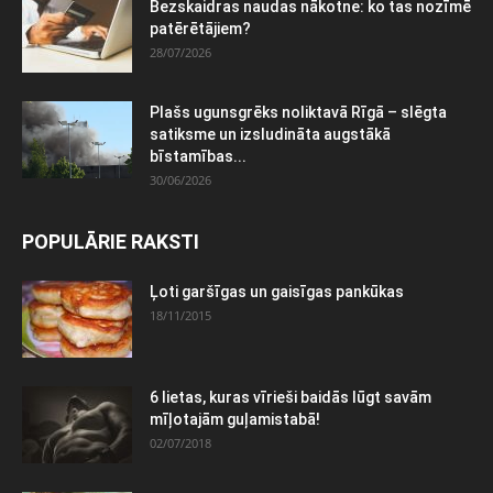
Bezskaidras naudas nākotne: ko tas nozīmē
patērētājiem?
28/07/2026
Plašs ugunsgrēks noliktavā Rīgā – slēgta
satiksme un izsludināta augstākā
bīstamības...
30/06/2026
POPULĀRIE RAKSTI
Ļoti garšīgas un gaisīgas pankūkas
18/11/2015
6 lietas, kuras vīrieši baidās lūgt savām
mīļotajām guļamistabā!
02/07/2018