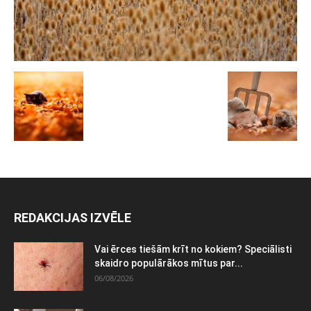
REDAKCIJAS IZVĒLE
Vai ērces tiešām krīt no kokiem? Speciālisti
skaidro populārākos mītus par...
06/08/2026