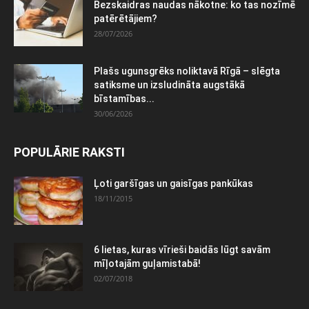
Bezskaidras naudas nākotne: ko tas nozīmē
patērētājiem?
28/07/2026
Plašs ugunsgrēks noliktavā Rīgā – slēgta
satiksme un izsludināta augstākā
bīstamības...
30/06/2026
POPULĀRIE RAKSTI
Ļoti garšīgas un gaisīgas pankūkas
18/11/2015
6 lietas, kuras vīrieši baidās lūgt savām
mīļotajām guļamistabā!
02/07/2018