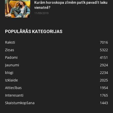
Kurām horoskopa zīmēm patīk pavadīt laiku
vienatnē?
11/09/2019
POPULĀRĀS KATEGORIJAS
Raksti
7016
Ziņas
5322
Padomi
4151
Jaunumi
2924
blogi
2234
Izklaide
2025
Attiecības
1954
Interesanti
1765
Skaistumkopšana
1443