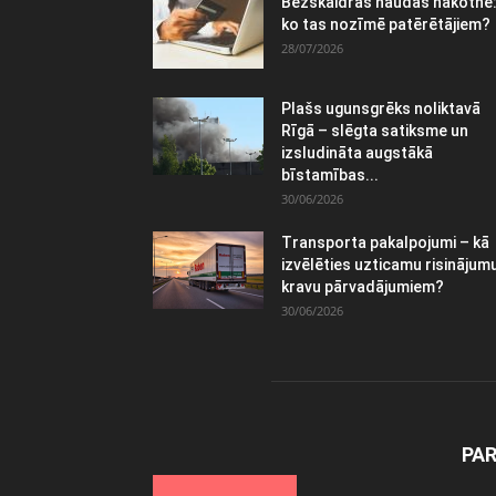
Bezskaidras naudas nākotne
ko tas nozīmē patērētājiem?
28/07/2026
Plašs ugunsgrēks noliktavā
Rīgā – slēgta satiksme un
izsludināta augstākā
bīstamības...
30/06/2026
Transporta pakalpojumi – kā
izvēlēties uzticamu risinājum
kravu pārvadājumiem?
30/06/2026
PA