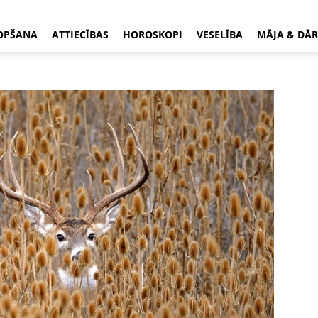
OPŠANA
ATTIECĪBAS
HOROSKOPI
VESELĪBA
MĀJA & DĀR