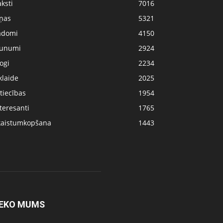
ksti
7016
iņas
5321
adomi
4150
aunumi
2924
ogi
2234
klaide
2025
tiecības
1954
teresanti
1765
kaistumkopšana
1443
EKO MUMS