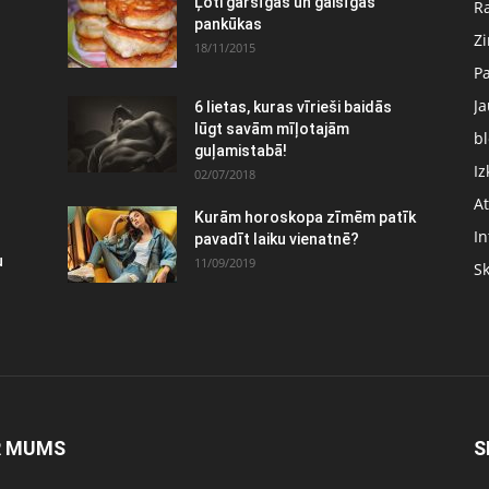
:
Ļoti garšīgas un gaisīgas
Ra
pankūkas
Z
18/11/2015
P
J
6 lietas, kuras vīrieši baidās
lūgt savām mīļotajām
bl
guļamistabā!
Iz
02/07/2018
At
Kurām horoskopa zīmēm patīk
In
pavadīt laiku vienatnē?
u
11/09/2019
S
R MUMS
S