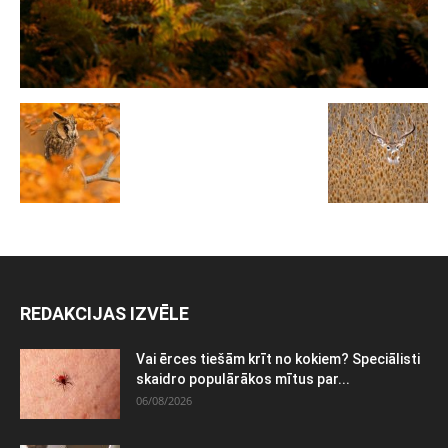
REDAKCIJAS IZVĒLE
Vai ērces tiešām krīt no kokiem? Speciālisti
skaidro populārākos mītus par...
06/08/2026