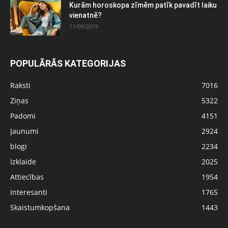
Kurām horoskopa zīmēm patīk pavadīt laiku
vienatnē?
11/09/2019
POPULĀRĀS KATEGORIJAS
Raksti
7016
Ziņas
5322
Padomi
4151
Jaunumi
2924
blogi
2234
Izklaide
2025
Attiecības
1954
Interesanti
1765
Skaistumkopšana
1443