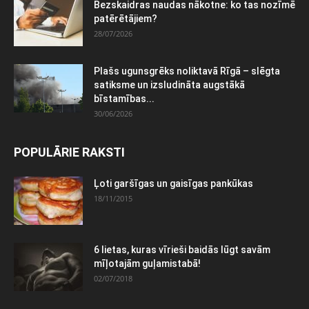
Bezskaidras naudas nākotne: ko tas nozīmē
patērētājiem?
28/07/2026
Plašs ugunsgrēks noliktavā Rīgā – slēgta
satiksme un izsludināta augstākā
bīstamības...
30/06/2026
POPULĀRIE RAKSTI
Ļoti garšīgas un gaisīgas pankūkas
18/11/2015
6 lietas, kuras vīrieši baidās lūgt savām
mīļotajām guļamistabā!
02/07/2018