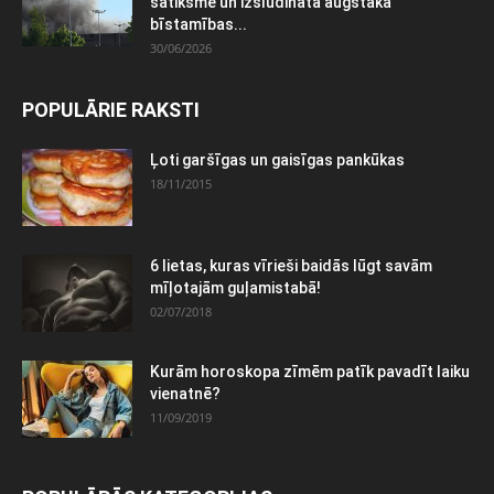
satiksme un izsludināta augstākā
bīstamības...
30/06/2026
POPULĀRIE RAKSTI
Ļoti garšīgas un gaisīgas pankūkas
18/11/2015
6 lietas, kuras vīrieši baidās lūgt savām
mīļotajām guļamistabā!
02/07/2018
Kurām horoskopa zīmēm patīk pavadīt laiku
vienatnē?
11/09/2019