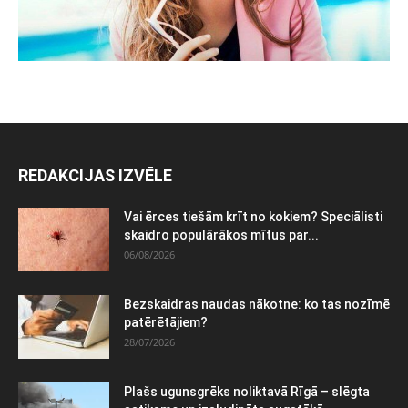
REDAKCIJAS IZVĒLE
Vai ērces tiešām krīt no kokiem? Speciālisti
skaidro populārākos mītus par...
06/08/2026
Bezskaidras naudas nākotne: ko tas nozīmē
patērētājiem?
28/07/2026
Plašs ugunsgrēks noliktavā Rīgā – slēgta