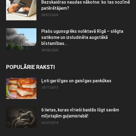
Bezskaidras naudas nākotne: ko tas nozīmē
patērētājiem?
28/07/2026
Plašs ugunsgrēks noliktavā Rīgā – slēgta
satiksme un izsludināta augstākā
bīstamības...
30/06/2026
POPULĀRIE RAKSTI
Ļoti garšīgas un gaisīgas pankūkas
18/11/2015
6 lietas, kuras vīrieši baidās lūgt savām
mīļotajām guļamistabā!
02/07/2018