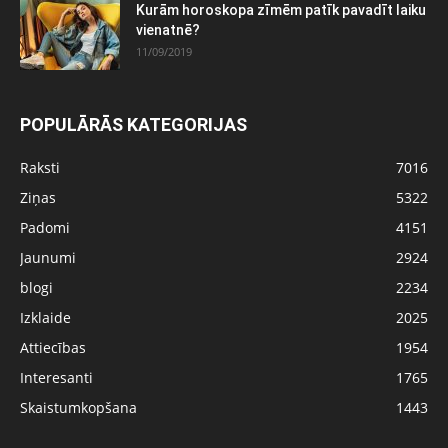
Kurām horoskopa zīmēm patīk pavadīt laiku
vienatnē?
11/09/2019
POPULĀRĀS KATEGORIJAS
Raksti
7016
Ziņas
5322
Padomi
4151
Jaunumi
2924
blogi
2234
Izklaide
2025
Attiecības
1954
Interesanti
1765
Skaistumkopšana
1443