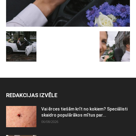
REDAKCIJAS IZVĒLE
Vai ērces tiešām krīt no kokiem? Speciālisti
skaidro populārākos mītus par...
06/08/2026