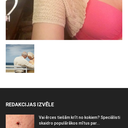
REDAKCIJAS IZVĒLE
Vai ērces tiešām krīt no kokiem? Speciālisti
skaidro populārākos mītus par...