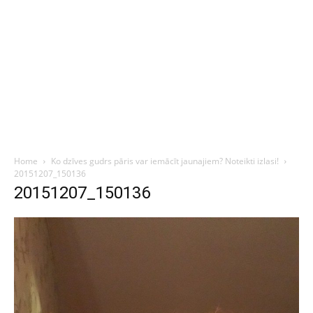
Home
Ko dzīves gudrs pāris var iemācīt jaunajiem? Noteikti izlasi!
20151207_150136
20151207_150136