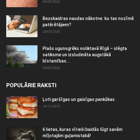
06/08/2026
Bezskaidras naudas nākotne: ko tas nozīmē
patērētājiem?
28/07/2026
Plašs ugunsgrēks noliktavā Rīgā – slēgta
satiksme un izsludināta augstākā
bīstamības...
30/06/2026
POPULĀRIE RAKSTI
Ļoti garšīgas un gaisīgas pankūkas
18/11/2015
6 lietas, kuras vīrieši baidās lūgt savām
mīļotajām guļamistabā!