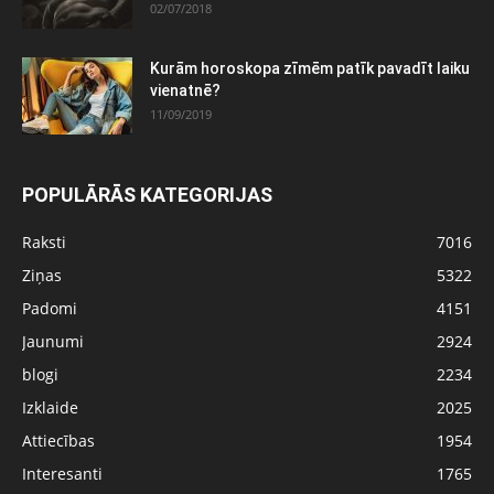
02/07/2018
Kurām horoskopa zīmēm patīk pavadīt laiku
vienatnē?
11/09/2019
POPULĀRĀS KATEGORIJAS
Raksti
7016
Ziņas
5322
Padomi
4151
Jaunumi
2924
blogi
2234
Izklaide
2025
Attiecības
1954
Interesanti
1765