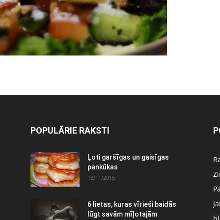
POPULĀRIE RAKSTI
P
Ļoti garšīgas un gaisīgas
Ra
pankūkas
Z
18/11/2015
P
J
6 lietas, kuras vīrieši baidās
:
lūgt savām mīļotajām
bl