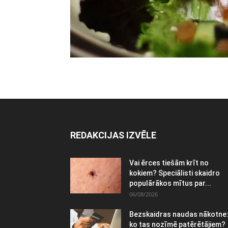
REDAKCIJAS IZVĒLE
Vai ērces tiešām krīt no
kokiem? Speciālisti skaidro
populārākos mītus par...
06/08/2026
Bezskaidras naudas nākotne
ko tas nozīmē patērētājiem?