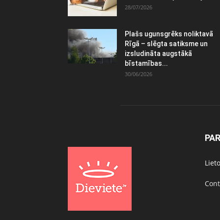
28/07/2026
Plašs ugunsgrēks noliktavā
Rīgā – slēgta satiksme un
izsludināta augstākā
bīstamības...
30/06/2026
PA
Liet
Cont