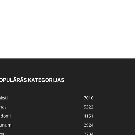
OPULĀRĀS KATEGORIJAS
ksti
7016
iņas
5322
adomi
4151
aunumi
2924
ogi
2234