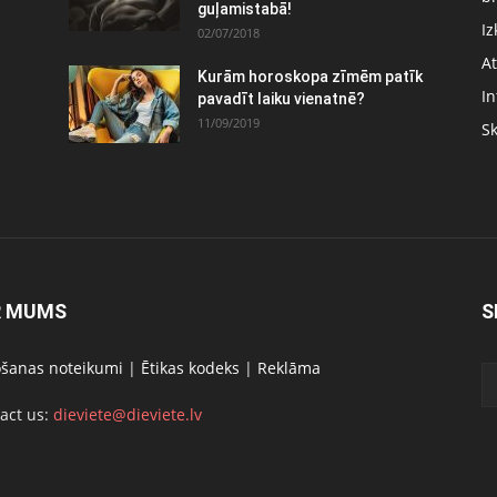
guļamistabā!
Iz
02/07/2018
At
Kurām horoskopa zīmēm patīk
In
pavadīt laiku vienatnē?
11/09/2019
S
R MUMS
S
ošanas noteikumi
|
Ētikas kodeks
|
Reklāma
act us:
dieviete@dieviete.lv