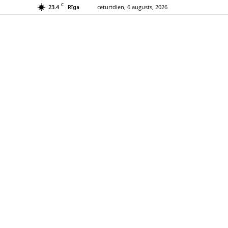
C
23.4
ceturtdien, 6 augusts, 2026
Rīga