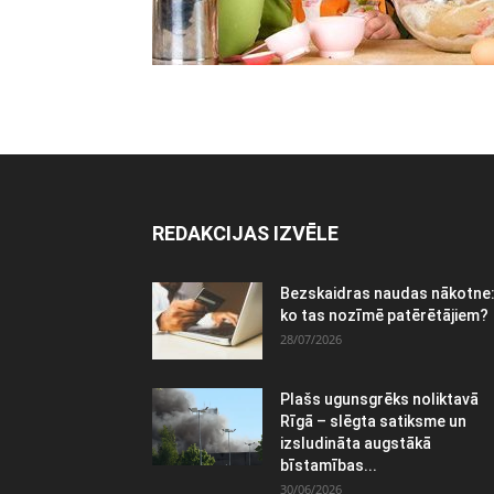
REDAKCIJAS IZVĒLE
Bezskaidras naudas nākotne
ko tas nozīmē patērētājiem?
28/07/2026
Plašs ugunsgrēks noliktavā
Rīgā – slēgta satiksme un
izsludināta augstākā
bīstamības...
30/06/2026