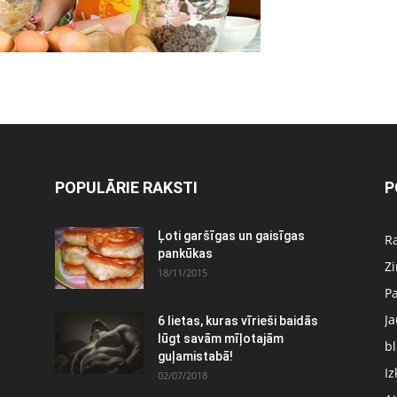
POPULĀRIE RAKSTI
P
:
Ļoti garšīgas un gaisīgas
Ra
pankūkas
Z
18/11/2015
P
J
6 lietas, kuras vīrieši baidās
lūgt savām mīļotajām
bl
guļamistabā!
Iz
02/07/2018