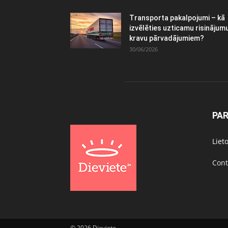
Transporta pakalpojumi – kā
izvēlēties uzticamu risinājum
kravu pārvadājumiem?
30/06/2026
PA
Liet
Cont
© 2026 Dieviete