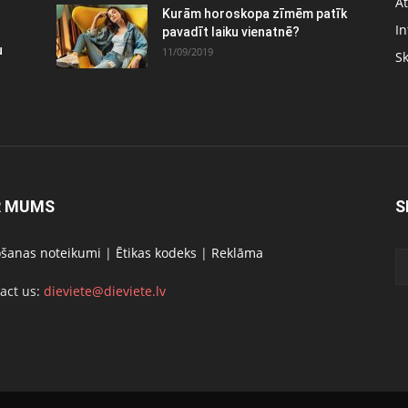
At
Kurām horoskopa zīmēm patīk
In
pavadīt laiku vienatnē?
u
11/09/2019
S
R MUMS
S
ošanas noteikumi
|
Ētikas kodeks
|
Reklāma
act us:
dieviete@dieviete.lv