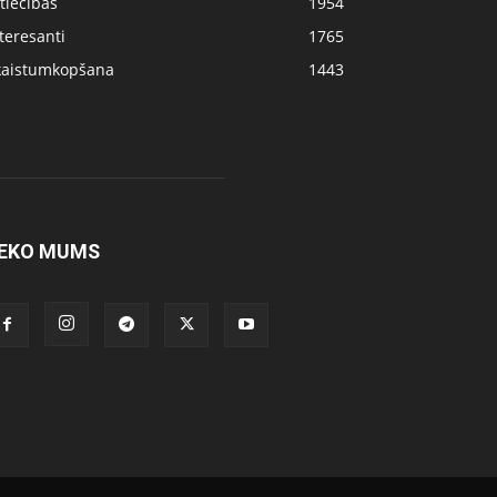
tiecības
1954
teresanti
1765
kaistumkopšana
1443
EKO MUMS