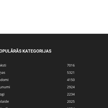
OPULĀRĀS KATEGORIJAS
ksti
7016
iņas
5321
adomi
4150
aunumi
2924
ogi
2234
klaide
2025