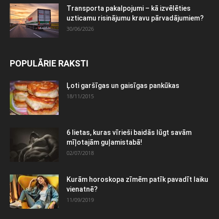
Transporta pakalpojumi – kā izvēlēties
uzticamu risinājumu kravu pārvadājumiem?
30/06/2026
POPULĀRIE RAKSTI
Ļoti garšīgas un gaisīgas pankūkas
18/11/2015
6 lietas, kuras vīrieši baidās lūgt savām
mīļotajām guļamistabā!
02/07/2018
Kurām horoskopa zīmēm patīk pavadīt laiku
vienatnē?
11/09/2019