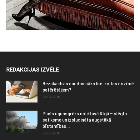
REDAKCIJAS IZVĒLE
Bezskaidras naudas nākotne: ko tas nozīmē
patērētājiem?
28/07/2026
Plašs ugunsgrēks noliktavā Rīgā – slēgta
satiksme un izsludināta augstākā
bīstamības...
30/06/2026