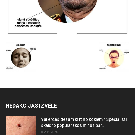
REDAKCIJAS IZVĒLE
Vai ērces tiešām krīt no kokiem? Speciālisti
skaidro populārākos mītus par...
06/08/2026