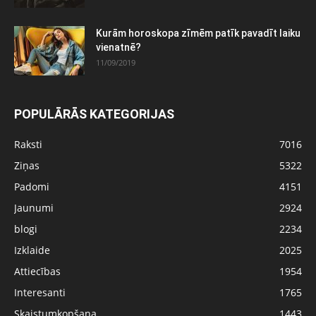
Kurām horoskopa zīmēm patīk pavadīt laiku
vienatnē?
11/09/2019
POPULĀRĀS KATEGORIJAS
Raksti
7016
Ziņas
5322
Padomi
4151
Jaunumi
2924
blogi
2234
Izklaide
2025
Attiecības
1954
Interesanti
1765
Skaistumkopšana
1443