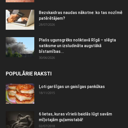
Bezskaidras naudas nākotne: ko tas nozīmē
patērētājiem?
28/07/2026
Plašs ugunsgrēks noliktavā Rīgā – slēgta
satiksme un izsludināta augstākā
bīstamības...
30/06/2026
POPULĀRIE RAKSTI
Ļoti garšīgas un gaisīgas pankūkas
18/11/2015
6 lietas, kuras vīrieši baidās lūgt savām
mīļotajām guļamistabā!
02/07/2018