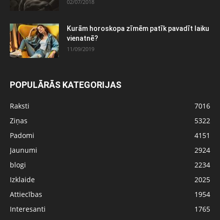
02/07/2018
Kurām horoskopa zīmēm patīk pavadīt laiku
vienatnē?
11/09/2019
POPULĀRĀS KATEGORIJAS
Raksti
7016
Ziņas
5322
Padomi
4151
Jaunumi
2924
blogi
2234
Izklaide
2025
Attiecības
1954
Interesanti
1765