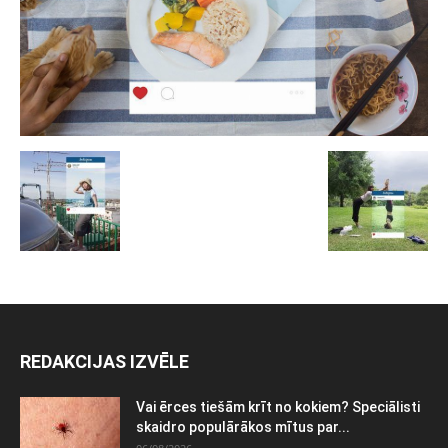
REDAKCIJAS IZVĒLE
Vai ērces tiešām krīt no kokiem? Speciālisti
skaidro populārākos mītus par...