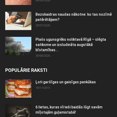
06/08/2026
Bezskaidras naudas nākotne: ko tas nozīmē
patērētājiem?
28/07/2026
Plašs ugunsgrēks noliktavā Rīgā – slēgta
satiksme un izsludināta augstākā
bīstamības...
30/06/2026
POPULĀRIE RAKSTI
Ļoti garšīgas un gaisīgas pankūkas
18/11/2015
6 lietas, kuras vīrieši baidās lūgt savām
mīļotajām guļamistabā!