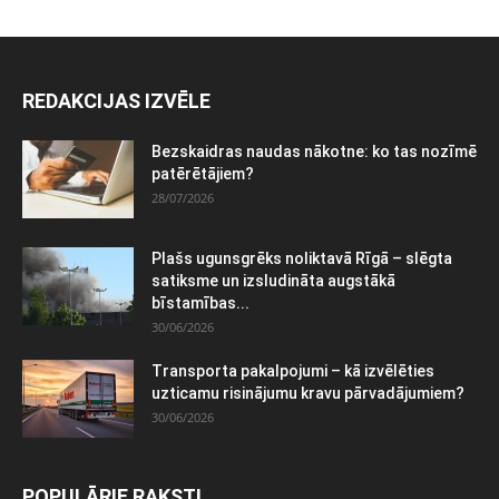
REDAKCIJAS IZVĒLE
Bezskaidras naudas nākotne: ko tas nozīmē
patērētājiem?
28/07/2026
Plašs ugunsgrēks noliktavā Rīgā – slēgta
satiksme un izsludināta augstākā
bīstamības...
30/06/2026
Transporta pakalpojumi – kā izvēlēties
uzticamu risinājumu kravu pārvadājumiem?
30/06/2026
POPULĀRIE RAKSTI