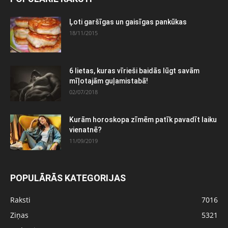
Ļoti garšīgas un gaisīgas pankūkas
18/11/2015
6 lietas, kuras vīrieši baidās lūgt savām
mīļotajām guļamistabā!
02/07/2018
Kurām horoskopa zīmēm patīk pavadīt laiku
vienatnē?
11/09/2019
POPULĀRĀS KATEGORIJAS
Raksti
7016
Ziņas
5321