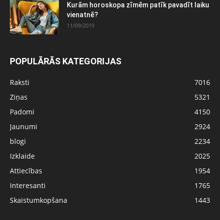
Kurām horoskopa zīmēm patīk pavadīt laiku
vienatnē?
11/09/2019
POPULĀRĀS KATEGORIJAS
Raksti
7016
Ziņas
5321
Padomi
4150
Jaunumi
2924
blogi
2234
Izklaide
2025
Attiecības
1954
Interesanti
1765
Skaistumkopšana
1443