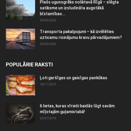
Plašs ugunsgrēks noliktavā Rīgā – slēgta
satiksme un izsludināta augstākā
bīstamības...
30/06/2026
Transporta pakalpojumi – kā izvēlēties
uzticamu risinājumu kravu pārvadājumiem?
30/06/2026
POPULĀRIE RAKSTI
Ļoti garšīgas un gaisīgas pankūkas
18/11/2015
6 lietas, kuras vīrieši baidās lūgt savām
mīļotajām guļamistabā!
02/07/2018