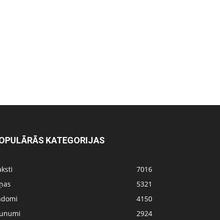
OPULĀRĀS KATEGORIJAS
ksti
7016
iņas
5321
adomi
4150
aunumi
2924