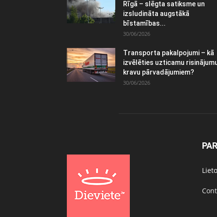
Rīgā – slēgta satiksme un
izsludināta augstākā
bīstamības...
30/06/2026
Transporta pakalpojumi – kā
izvēlēties uzticamu risinājum
kravu pārvadājumiem?
30/06/2026
PA
Liet
Cont