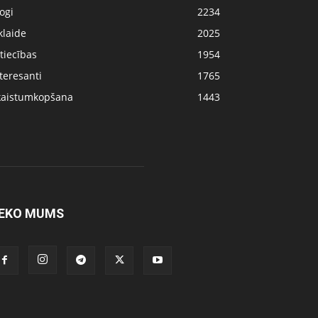
ogi
2234
klaide
2025
tiecības
1954
teresanti
1765
kaistumkopšana
1443
EKO MUMS