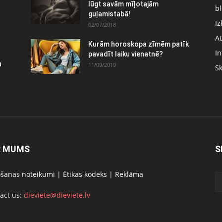
lūgt savām mīļotajām
bl
guļamistabā!
Iz
02/07/2018
At
Kurām horoskopa zīmēm patīk
In
pavadīt laiku vienatnē?
u
11/09/2019
S
R MUMS
S
ošanas noteikumi
|
Ētikas kodeks
|
Reklāma
act us:
dieviete@dieviete.lv