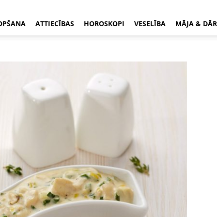
OPŠANA
ATTIECĪBAS
HOROSKOPI
VESELĪBA
MĀJA & DĀR