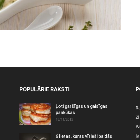
POPULĀRIE RAKSTI
P
:
Ļoti garšīgas un gaisīgas
Ra
pankūkas
Z
18/11/2015
P
J
6 lietas, kuras vīrieši baidās