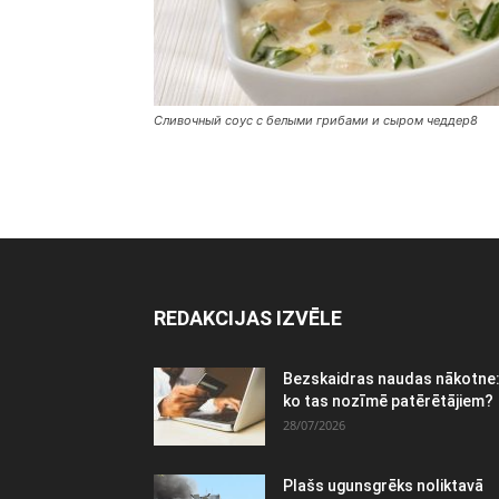
Сливочный соус с белыми грибами и сыром чеддер8
REDAKCIJAS IZVĒLE
Bezskaidras naudas nākotne
ko tas nozīmē patērētājiem?
28/07/2026
Plašs ugunsgrēks noliktavā