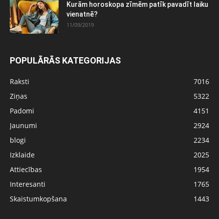
Kurām horoskopa zīmēm patīk pavadīt laiku
vienatnē?
11/09/2019
POPULĀRĀS KATEGORIJAS
Raksti
7016
Ziņas
5322
Padomi
4151
Jaunumi
2924
blogi
2234
Izklaide
2025
Attiecības
1954
Interesanti
1765
Skaistumkopšana
1443