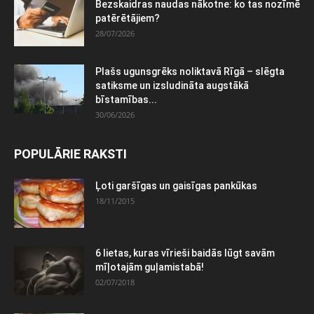
Bezskaidras naudas nākotne: ko tas nozīmē
patērētājiem?
28/07/2026
Plašs ugunsgrēks noliktavā Rīgā – slēgta
satiksme un izsludināta augstākā
bīstamības...
30/06/2026
POPULĀRIE RAKSTI
Ļoti garšīgas un gaisīgas pankūkas
18/11/2015
6 lietas, kuras vīrieši baidās lūgt savām
mīļotajām guļamistabā!
02/07/2018