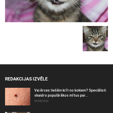
REDAKCIJAS IZVĒLE
Vai ērces tiešām krīt no kokiem? Speciālisti
skaidro populārākos mītus par...
06/08/2026