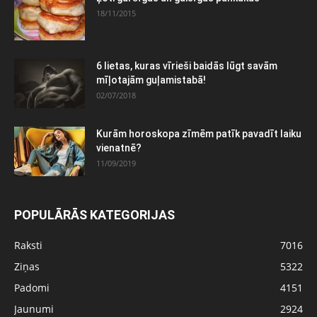
18/11/2015
6 lietas, kuras vīrieši baidās lūgt savām
mīļotajām guļamistabā!
02/07/2018
Kurām horoskopa zīmēm patīk pavadīt laiku
vienatnē?
11/09/2019
POPULĀRĀS KATEGORIJAS
Raksti
7016
Ziņas
5322
Padomi
4151
Jaunumi
2924