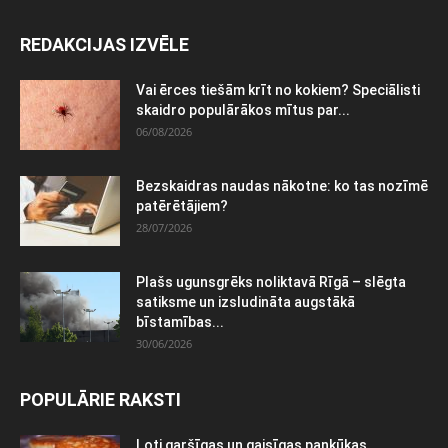
REDAKCIJAS IZVĒLE
Vai ērces tiešām krīt no kokiem? Speciālisti
skaidro populārākos mītus par...
06/08/2026
Bezskaidras naudas nākotne: ko tas nozīmē
patērētājiem?
28/07/2026
Plašs ugunsgrēks noliktavā Rīgā – slēgta
satiksme un izsludināta augstākā
bīstamības...
30/06/2026
POPULĀRIE RAKSTI
Ļoti garšīgas un gaisīgas pankūkas