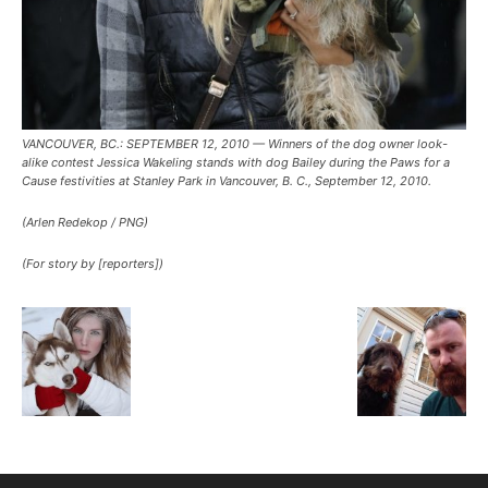
VANCOUVER, BC.: SEPTEMBER 12, 2010 — Winners of the dog owner look-
alike contest Jessica Wakeling stands with dog Bailey during the Paws for a
Cause festivities at Stanley Park in Vancouver, B. C., September 12, 2010.
(Arlen Redekop / PNG)
(For story by [reporters])