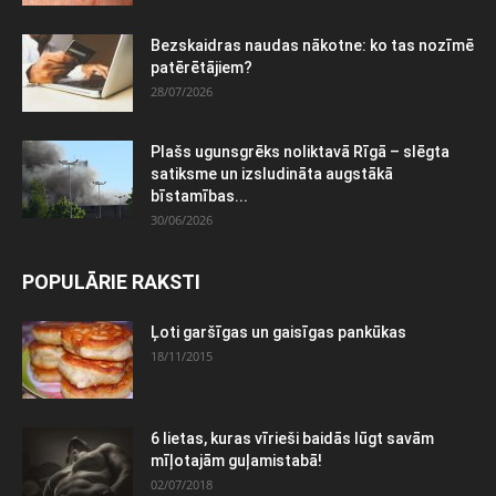
Bezskaidras naudas nākotne: ko tas nozīmē
patērētājiem?
28/07/2026
Plašs ugunsgrēks noliktavā Rīgā – slēgta
satiksme un izsludināta augstākā
bīstamības...
30/06/2026
POPULĀRIE RAKSTI
Ļoti garšīgas un gaisīgas pankūkas
18/11/2015
6 lietas, kuras vīrieši baidās lūgt savām
mīļotajām guļamistabā!
02/07/2018