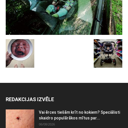
REDAKCIJAS IZVĒLE
Vai ērces tiešām krīt no kokiem? Speciālisti
skaidro populārākos mītus par...
06/08/2026