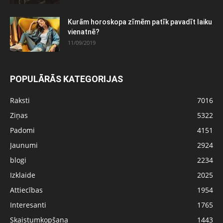
Kurām horoskopa zīmēm patīk pavadīt laiku
vienatnē?
11/09/2019
POPULĀRĀS KATEGORIJAS
Raksti
7016
Ziņas
5322
Padomi
4151
Jaunumi
2924
blogi
2234
Izklaide
2025
Attiecības
1954
Interesanti
1765
Skaistumkopšana
1443