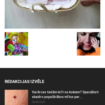
REDAKCIJAS IZVĒLE
Vai ērces tiešām krīt no kokiem? Speciālisti
skaidro populārākos mītus par...
06/08/2026