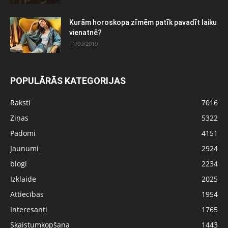
Kurām horoskopa zīmēm patīk pavadīt laiku
vienatnē?
11/09/2019
POPULĀRĀS KATEGORIJAS
Raksti
7016
Ziņas
5322
Padomi
4151
Jaunumi
2924
blogi
2234
Izklaide
2025
Attiecības
1954
Interesanti
1765
Skaistumkopšana
1443