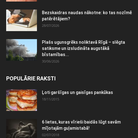
Bezskaidras naudas nākotne: ko tas nozīmē
patērētājiem?
28/07/2026
Plašs ugunsgrēks noliktavā Rīgā – slēgta
satiksme un izsludināta augstākā
bīstamības...
30/06/2026
POPULĀRIE RAKSTI
Ļoti garšīgas un gaisīgas pankūkas
18/11/2015
6 lietas, kuras vīrieši baidās lūgt savām
mīļotajām guļamistabā!
02/07/2018