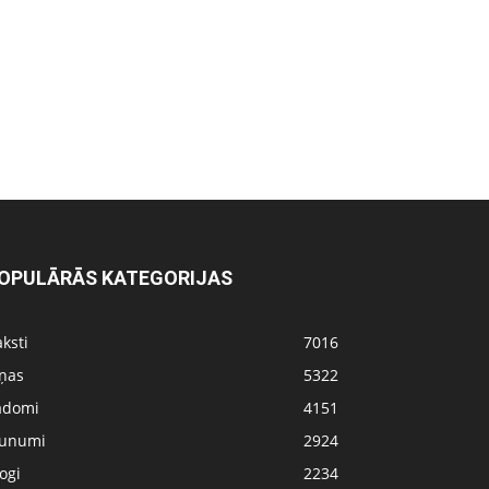
OPULĀRĀS KATEGORIJAS
ksti
7016
iņas
5322
adomi
4151
aunumi
2924
ogi
2234