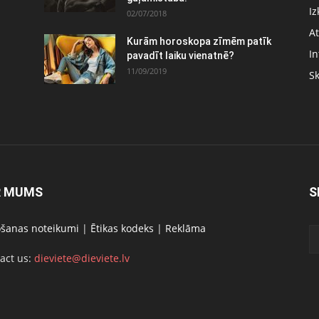
Iz
02/07/2018
At
Kurām horoskopa zīmēm patīk
In
pavadīt laiku vienatnē?
11/09/2019
S
R MUMS
S
ošanas noteikumi
|
Ētikas kodeks
|
Reklāma
act us:
dieviete@dieviete.lv