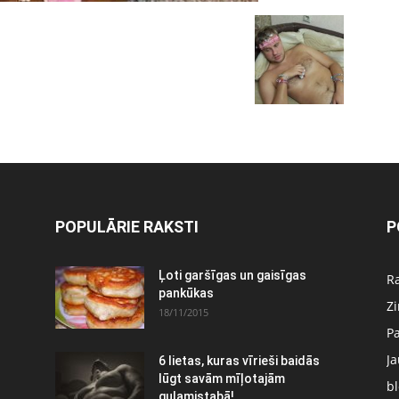
POPULĀRIE RAKSTI
P
Ļoti garšīgas un gaisīgas
Ra
pankūkas
Z
18/11/2015
P
J
6 lietas, kuras vīrieši baidās
:
lūgt savām mīļotajām
bl
guļamistabā!