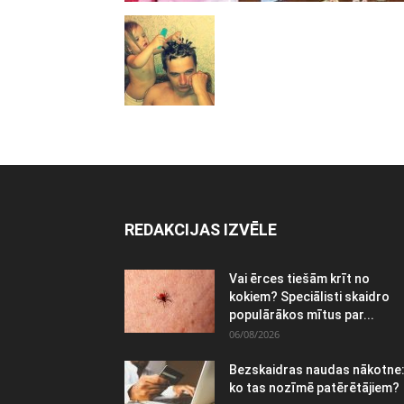
REDAKCIJAS IZVĒLE
Vai ērces tiešām krīt no
kokiem? Speciālisti skaidro
populārākos mītus par...
06/08/2026
Bezskaidras naudas nākotne
ko tas nozīmē patērētājiem?