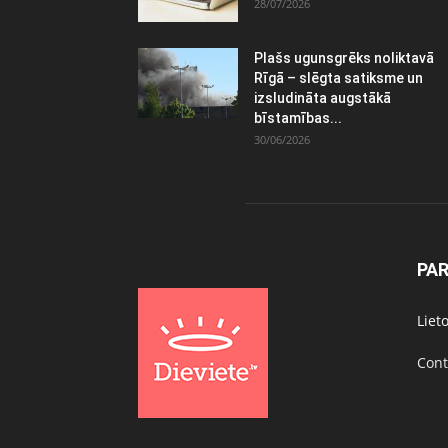
28/07/2026
Plašs ugunsgrēks noliktavā
Rīgā – slēgta satiksme un
izsludināta augstākā
bīstamības...
30/06/2026
PA
Liet
Cont