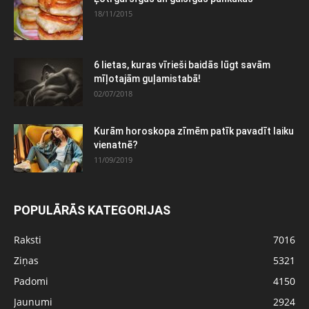
18/11/2015
6 lietas, kuras vīrieši baidās lūgt savām
mīļotajām guļamistabā!
02/07/2018
Kurām horoskopa zīmēm patīk pavadīt laiku
vienatnē?
11/09/2019
POPULĀRĀS KATEGORIJAS
Raksti
7016
Ziņas
5321
Padomi
4150
Jaunumi
2924