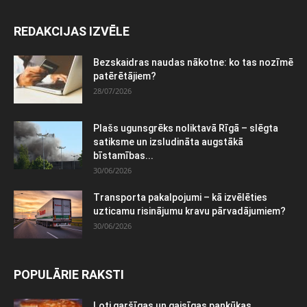
REDAKCIJAS IZVĒLE
Bezskaidras naudas nākotne: ko tas nozīmē
patērētājiem?
28/07/2026
Plašs ugunsgrēks noliktavā Rīgā – slēgta
satiksme un izsludināta augstākā
bīstamības...
30/06/2026
Transporta pakalpojumi – kā izvēlēties
uzticamu risinājumu kravu pārvadājumiem?
30/06/2026
POPULĀRIE RAKSTI
Ļoti garšīgas un gaisīgas pankūkas