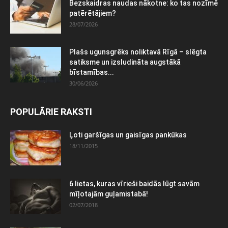
Bezskaidras naudas nākotne: ko tas nozīmē
patērētājiem?
28/07/2026
Plašs ugunsgrēks noliktavā Rīgā – slēgta
satiksme un izsludināta augstākā
bīstamības...
30/06/2026
POPULĀRIE RAKSTI
Ļoti garšīgas un gaisīgas pankūkas
18/11/2015
6 lietas, kuras vīrieši baidās lūgt savām
mīļotajām guļamistabā!
02/07/2018