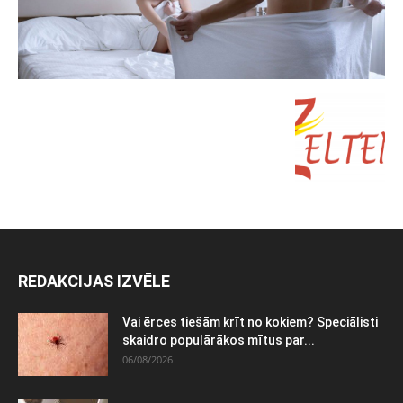
REDAKCIJAS IZVĒLE
Vai ērces tiešām krīt no kokiem? Speciālisti
skaidro populārākos mītus par...
06/08/2026