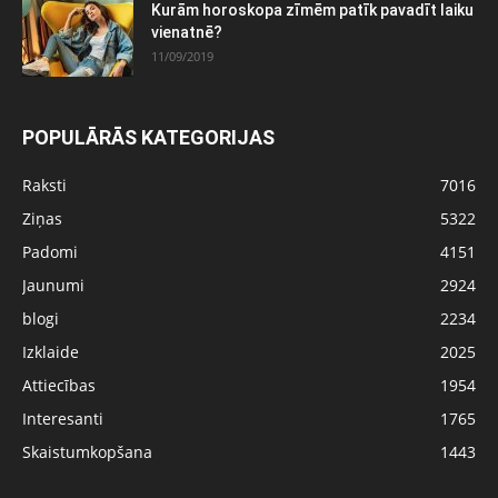
Kurām horoskopa zīmēm patīk pavadīt laiku
vienatnē?
11/09/2019
POPULĀRĀS KATEGORIJAS
Raksti
7016
Ziņas
5322
Padomi
4151
Jaunumi
2924
blogi
2234
Izklaide
2025
Attiecības
1954
Interesanti
1765
Skaistumkopšana
1443