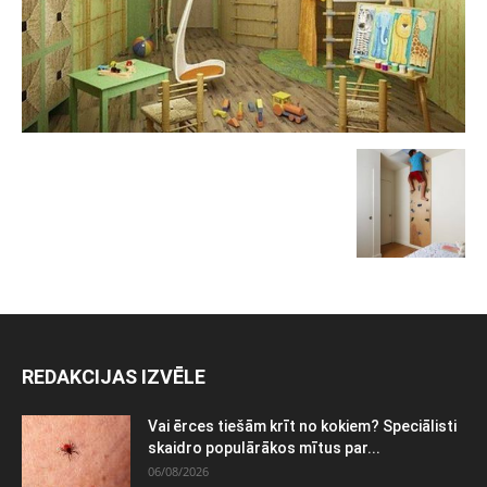
REDAKCIJAS IZVĒLE
Vai ērces tiešām krīt no kokiem? Speciālisti
skaidro populārākos mītus par...
06/08/2026