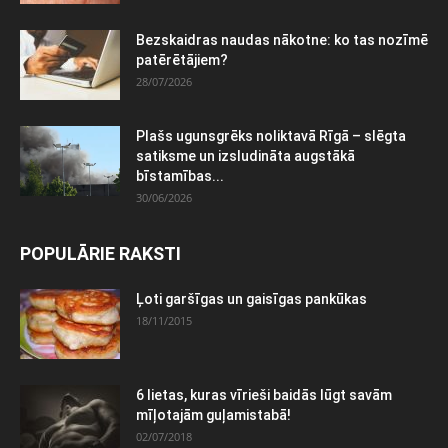
Bezskaidras naudas nākotne: ko tas nozīmē
patērētājiem?
28/07/2026
Plašs ugunsgrēks noliktavā Rīgā – slēgta
satiksme un izsludināta augstākā
bīstamības...
30/06/2026
POPULĀRIE RAKSTI
Ļoti garšīgas un gaisīgas pankūkas
18/11/2015
6 lietas, kuras vīrieši baidās lūgt savām
mīļotajām guļamistabā!
02/07/2018