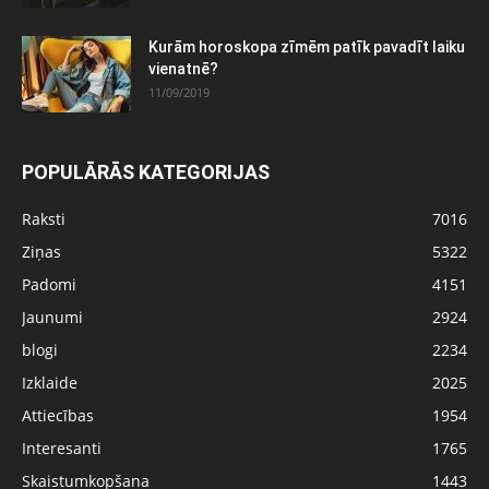
Kurām horoskopa zīmēm patīk pavadīt laiku
vienatnē?
11/09/2019
POPULĀRĀS KATEGORIJAS
Raksti
7016
Ziņas
5322
Padomi
4151
Jaunumi
2924
blogi
2234
Izklaide
2025
Attiecības
1954
Interesanti
1765
Skaistumkopšana
1443