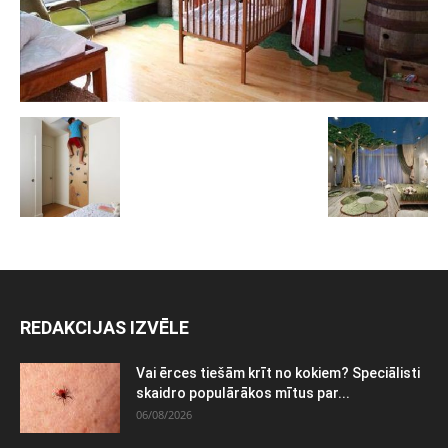
REDAKCIJAS IZVĒLE
Vai ērces tiešām krīt no kokiem? Speciālisti
skaidro populārākos mītus par...
06/08/2026