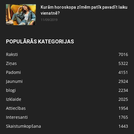
Kurām horoskopa zīmēm patīk pavadīt laiku
vienatnē?
11/09/2019
POPULĀRĀS KATEGORIJAS
Raksti
7016
Ziņas
5322
Padomi
4151
Jaunumi
2924
blogi
2234
Izklaide
2025
Attiecības
1954
Interesanti
1765
Skaistumkopšana
1443