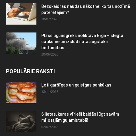
Bezskaidras naudas nākotne: ko tas nozīmē
patērētājiem?
28/07/2026
Plašs ugunsgrēks noliktavā Rīgā – slēgta
satiksme un izsludināta augstākā
bīstamības...
30/06/2026
POPULĀRIE RAKSTI
Ļoti garšīgas un gaisīgas pankūkas
18/11/2015
6 lietas, kuras vīrieši baidās lūgt savām
mīļotajām guļamistabā!
02/07/2018