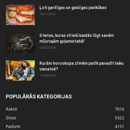
Ļoti garšīgas un gaisīgas pankūkas
18/11/2015
6 lietas, kuras vīrieši baidās lūgt savām
mīļotajām guļamistabā!
02/07/2018
Kurām horoskopa zīmēm patīk pavadīt laiku
vienatnē?
11/09/2019
POPULĀRĀS KATEGORIJAS
Raksti
7016
Ziņas
5322
Padomi
4151