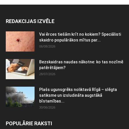
REDAKCIJAS IZVĒLE
Vai ērces tiešām krīt no kokiem? Speciālisti
skaidro populārākos mītus par...
06/08/2026
Bezskaidras naudas nākotne: ko tas nozīmē
patērētājiem?
28/07/2026
Plašs ugunsgrēks noliktavā Rīgā – slēgta
satiksme un izsludināta augstākā
bīstamības...
30/06/2026
POPULĀRIE RAKSTI