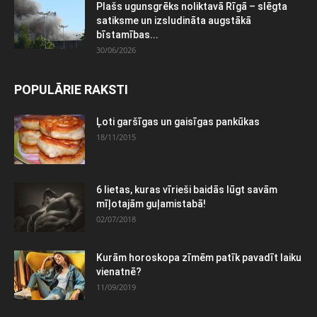
Plašs ugunsgrēks noliktavā Rīgā – slēgta
satiksme un izsludināta augstākā
bīstamības...
30/06/2026
POPULĀRIE RAKSTI
Ļoti garšīgas un gaisīgas pankūkas
18/11/2015
6 lietas, kuras vīrieši baidās lūgt savām
mīļotajām guļamistabā!
02/07/2018
Kurām horoskopa zīmēm patīk pavadīt laiku
vienatnē?
11/09/2019