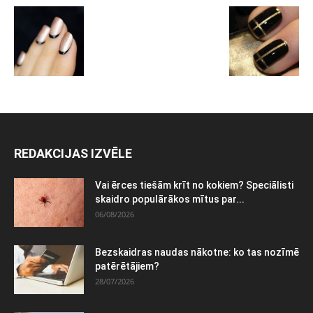
REDAKCIJAS IZVĒLE
Vai ērces tiešām krīt no kokiem? Speciālisti
skaidro populārākos mītus par...
06/08/2026
Bezskaidras naudas nākotne: ko tas nozīmē
patērētājiem?
28/07/2026