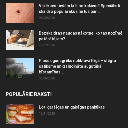
Vai ērces tiešām krīt no kokiem? Speciālisti
skaidro populārākos mītus par...
06/08/2026
Bezskaidras naudas nākotne: ko tas nozīmē
patērētājiem?
28/07/2026
Plašs ugunsgrēks noliktavā Rīgā – slēgta
satiksme un izsludināta augstākā
bīstamības...
30/06/2026
POPULĀRIE RAKSTI
Ļoti garšīgas un gaisīgas pankūkas
18/11/2015