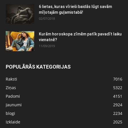
6 lietas, kuras vīrieši baidās lūgt savām
mīļotajām guļamistabā!
02/07/2018
Kurām horoskopa zīmēm patīk pavadīt laiku
vienatnē?
11/09/2019
POPULĀRĀS KATEGORIJAS
Raksti
7016
Ziņas
5322
Padomi
4151
Jaunumi
2924
blogi
2234
Izklaide
2025