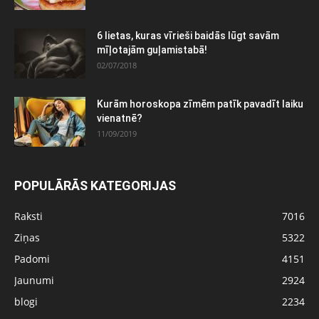
6 lietas, kuras vīrieši baidās lūgt savām
mīļotajām guļamistabā!
02/07/2018
Kurām horoskopa zīmēm patīk pavadīt laiku
vienatnē?
11/09/2019
POPULĀRĀS KATEGORIJAS
Raksti
7016
Ziņas
5322
Padomi
4151
Jaunumi
2924
blogi
2234