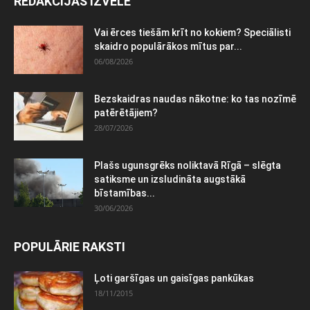
REDAKCIJAS IZVĒLE
Vai ērces tiešām krīt no kokiem? Speciālisti
skaidro populārākos mītus par...
06/08/2026
Bezskaidras naudas nākotne: ko tas nozīmē
patērētājiem?
28/07/2026
Plašs ugunsgrēks noliktavā Rīgā – slēgta
satiksme un izsludināta augstākā
bīstamības...
30/06/2026
POPULĀRIE RAKSTI
Ļoti garšīgas un gaisīgas pankūkas
18/11/2015