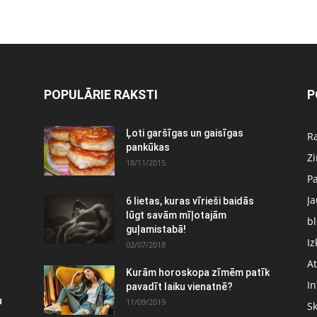
POPULĀRIE RAKSTI
P
:
Ļoti garšīgas un gaisīgas
Ra
pankūkas
Z
18/11/2015
P
J
6 lietas, kuras vīrieši baidās
lūgt savām mīļotajām
bl
guļamistabā!
Iz
02/07/2018
At
Kurām horoskopa zīmēm patīk
In
pavadīt laiku vienatnē?
u
11/09/2019
S