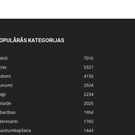
OPULĀRĀS KATEGORIJAS
ksti
7016
iņas
5321
adomi
4150
aunumi
2924
ogi
2234
klaide
2025
tiecības
1954
teresanti
1765
kaistumkopšana
1443