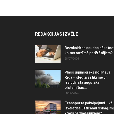
REDAKCIJAS IZVĒLE
Bezskaidras naudas nākotne
ko tas nozīmē patērētājiem?
28/07/2026
Plašs ugunsgrēks noliktavā
Rīgā – slēgta satiksme un
izsludināta augstākā
bīstamības...
30/06/2026
Transporta pakalpojumi – kā
izvēlēties uzticamu risinājum
kravu pārvadājumiem?