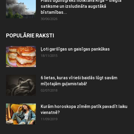
Plašs ugunsgrēks noliktavā Rīgā – slēgta
satiksme un izsludināta augstākā
bīstamības...
30/06/2026
POPULĀRIE RAKSTI
Ļoti garšīgas un gaisīgas pankūkas
18/11/2015
6 lietas, kuras vīrieši baidās lūgt savām
mīļotajām guļamistabā!
02/07/2018
Kurām horoskopa zīmēm patīk pavadīt laiku
vienatnē?
11/09/2019