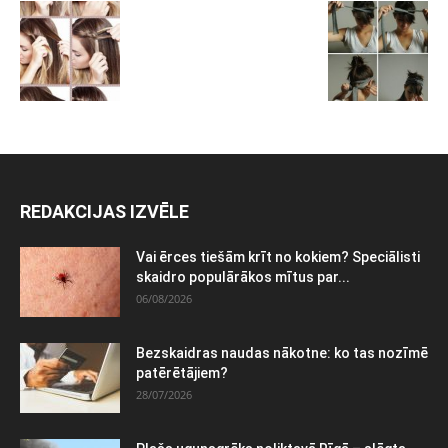
REDAKCIJAS IZVĒLE
Vai ērces tiešām krīt no kokiem? Speciālisti
skaidro populārākos mītus par...
06/08/2026
Bezskaidras naudas nākotne: ko tas nozīmē
patērētājiem?
28/07/2026