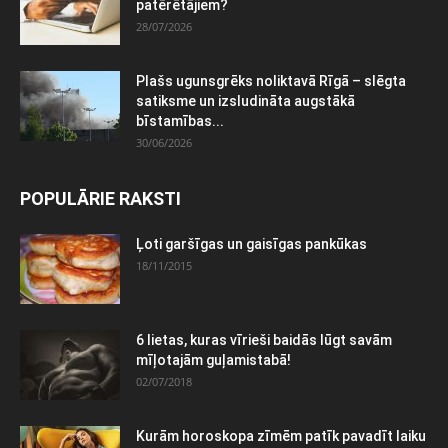
patērētājiem?
28/07/2026
Plašs ugunsgrēks noliktavā Rīgā – slēgta
satiksme un izsludināta augstākā
bīstamības...
30/06/2026
POPULĀRIE RAKSTI
Ļoti garšīgas un gaisīgas pankūkas
18/11/2015
6 lietas, kuras vīrieši baidās lūgt savām
mīļotajām guļamistabā!
02/07/2018
Kurām horoskopa zīmēm patīk pavadīt laiku