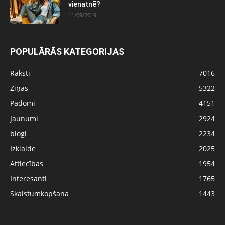
vienatnē?
11/09/2019
POPULĀRĀS KATEGORIJAS
Raksti
7016
Ziņas
5322
Padomi
4151
Jaunumi
2924
blogi
2234
Izklaide
2025
Attiecības
1954
Interesanti
1765
Skaistumkopšana
1443