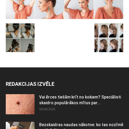
REDAKCIJAS IZVĒLE
Vai ērces tiešām krīt no kokiem? Speciālisti
skaidro populārākos mītus par...
06/08/2026
Bezskaidras naudas nākotne: ko tas nozīmē