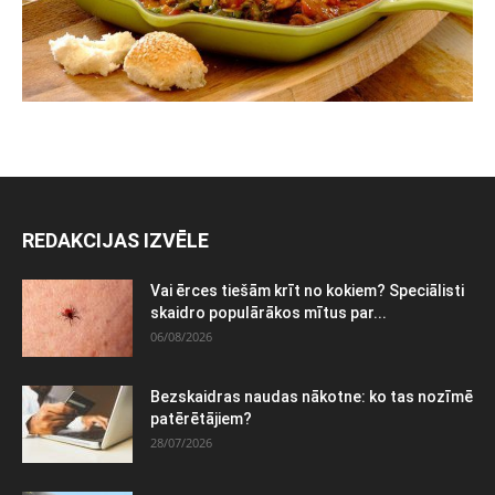
REDAKCIJAS IZVĒLE
Vai ērces tiešām krīt no kokiem? Speciālisti
skaidro populārākos mītus par...
06/08/2026
Bezskaidras naudas nākotne: ko tas nozīmē
patērētājiem?
28/07/2026