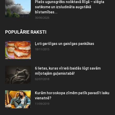
Plašs ugunsgrēks noliktavā Rīgā – slēgta
satiksme un izsludināta augstākā
bīstamības...
30/06/2026
POPULĀRIE RAKSTI
Ļoti garšīgas un gaisīgas pankūkas
18/11/2015
6 lietas, kuras vīrieši baidās lūgt savām
mīļotajām guļamistabā!
02/07/2018
Kurām horoskopa zīmēm patīk pavadīt laiku
vienatnē?
11/09/2019