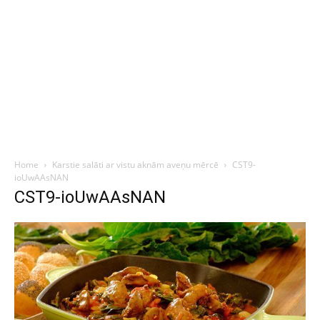
Home
Karstie salāti ar vistu aknām aveņu mērcē
CST9-
ioUwAAsNAN
CST9-ioUwAAsNAN