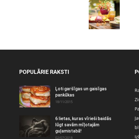
POPULĀRIE RAKSTI
P
:
Ļoti garšīgas un gaisīgas
Ra
pankūkas
Z
18/11/2015
P
J
6 lietas, kuras vīrieši baidās
lūgt savām mīļotajām
bl
guļamistabā!
Iz
02/07/2018