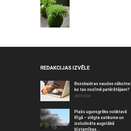
REDAKCIJAS IZVĒLE
Bezskaidras naudas nākotne
ko tas nozīmē patērētājiem?
28/07/2026
Plašs ugunsgrēks noliktavā
Rīgā – slēgta satiksme un
izsludināta augstākā
bīstamības...