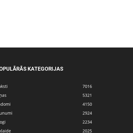
OPULĀRĀS KATEGORIJAS
ksti
7016
iņas
5321
adomi
4150
aunumi
2924
ogi
2234
klaide
2025