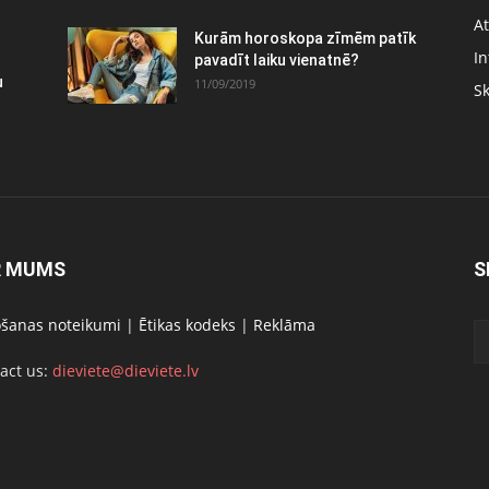
At
Kurām horoskopa zīmēm patīk
In
pavadīt laiku vienatnē?
u
11/09/2019
S
R MUMS
S
ošanas noteikumi
|
Ētikas kodeks
|
Reklāma
act us:
dieviete@dieviete.lv