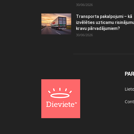
30/06/2026
Transporta pakalpojumi – kā
izvēlēties uzticamu risinājum
kravu pārvadājumiem?
30/06/2026
PA
Liet
Cont