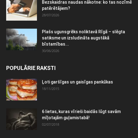
Bezskaidras naudas nākotne: ko tas nozīmē
patērētājiem?
28/07/2026
Plašs ugunsgrēks noliktavā Rīgā – slēgta
satiksme un izsludināta augstākā
bīstamības...
30/06/2026
POPULĀRIE RAKSTI
Ļoti garšīgas un gaisīgas pankūkas
18/11/2015
6 lietas, kuras vīrieši baidās lūgt savām
mīļotajām guļamistabā!
02/07/2018