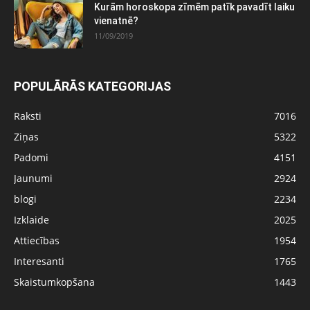
Kurām horoskopa zīmēm patīk pavadīt laiku
vienatnē?
11/09/2019
POPULĀRĀS KATEGORIJAS
Raksti
7016
Ziņas
5322
Padomi
4151
Jaunumi
2924
blogi
2234
Izklaide
2025
Attiecības
1954
Interesanti
1765
Skaistumkopšana
1443