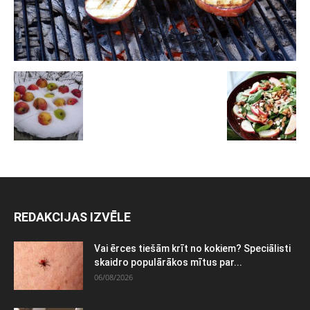
REDAKCIJAS IZVĒLE
Vai ērces tiešām krīt no kokiem? Speciālisti
skaidro populārākos mītus par...
06/08/2026