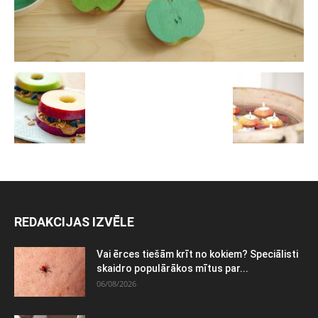
REDAKCIJAS IZVĒLE
Vai ērces tiešām krīt no kokiem? Speciālisti
skaidro populārākos mītus par...
06/08/2026