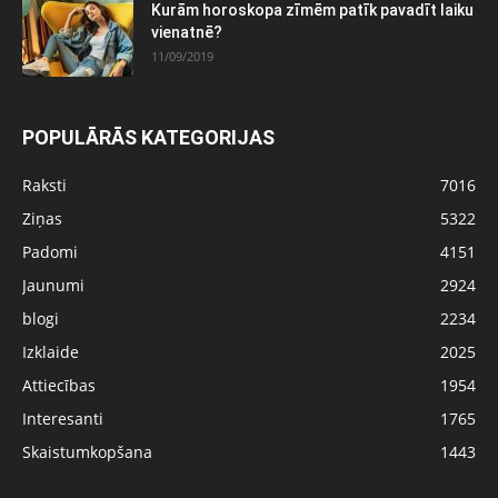
Kurām horoskopa zīmēm patīk pavadīt laiku
vienatnē?
11/09/2019
POPULĀRĀS KATEGORIJAS
Raksti
7016
Ziņas
5322
Padomi
4151
Jaunumi
2924
blogi
2234
Izklaide
2025
Attiecības
1954
Interesanti
1765
Skaistumkopšana
1443