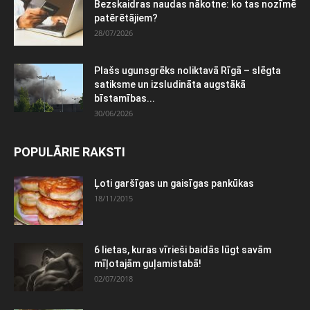
Bezskaidras naudas nākotne: ko tas nozīmē
patērētājiem?
28/07/2026
Plašs ugunsgrēks noliktavā Rīgā – slēgta
satiksme un izsludināta augstākā
bīstamības...
30/06/2026
POPULĀRIE RAKSTI
Ļoti garšīgas un gaisīgas pankūkas
18/11/2015
6 lietas, kuras vīrieši baidās lūgt savām
mīļotajām guļamistabā!
02/07/2018