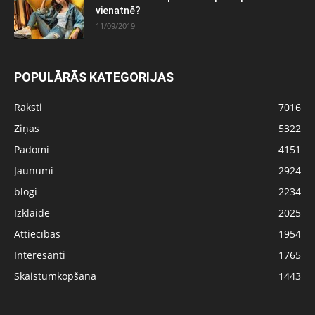
vienatnē?
11/09/2019
POPULĀRĀS KATEGORIJAS
Raksti
7016
Ziņas
5322
Padomi
4151
Jaunumi
2924
blogi
2234
Izklaide
2025
Attiecības
1954
Interesanti
1765
Skaistumkopšana
1443