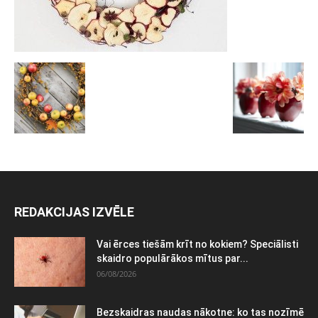
REDAKCIJAS IZVĒLE
Vai ērces tiešām krīt no kokiem? Speciālisti
skaidro populārākos mītus par...
06/08/2026
Bezskaidras naudas nākotne: ko tas nozīmē