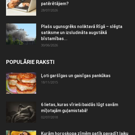
patērētājiem?
28/07/2026
Plašs ugunsgrēks noliktavā Rīgā – slēgta
satiksme un izsludināta augstākā
bīstamības...
30/06/2026
POPULĀRIE RAKSTI
Ļoti garšīgas un gaisīgas pankūkas
18/11/2015
6 lietas, kuras vīrieši baidās lūgt savām
mīļotajām guļamistabā!
02/07/2018
Kurām horoskopa zīmēm patīk pavadīt laiku