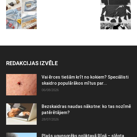
REDAKCIJAS IZVĒLE
Vai ērces tiešām krīt no kokiem? Speciālisti
skaidro populārākos mītus par...
06/08/2026
Bezskaidras naudas nākotne: ko tas nozīmē
patērētājiem?
28/07/2026
Plašs ugunsgrēks noliktavā Rīgā – slēgta