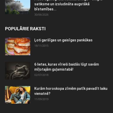
satiksme un izsludināta augstākā
bīstamības...
30/06/2026
POPULĀRIE RAKSTI
Ļoti garšīgas un gaisīgas pankūkas
18/11/2015
6 lietas, kuras vīrieši baidās lūgt savām
mīļotajām guļamistabā!
02/07/2018
Kurām horoskopa zīmēm patīk pavadīt laiku
vienatnē?
11/09/2019