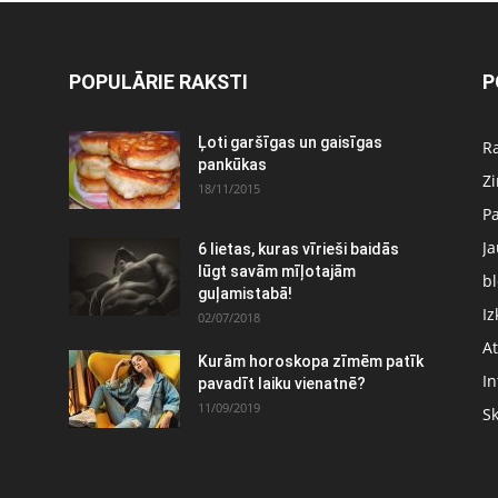
POPULĀRIE RAKSTI
P
Ļoti garšīgas un gaisīgas
Ra
pankūkas
Z
18/11/2015
P
J
6 lietas, kuras vīrieši baidās
:
lūgt savām mīļotajām
bl
guļamistabā!
Iz
02/07/2018
At
Kurām horoskopa zīmēm patīk
In
pavadīt laiku vienatnē?
11/09/2019
S