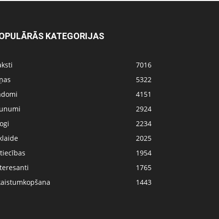
OPULĀRĀS KATEGORIJAS
ksti
7016
iņas
5322
adomi
4151
aunumi
2924
ogi
2234
klaide
2025
tiecības
1954
teresanti
1765
kaistumkopšana
1443