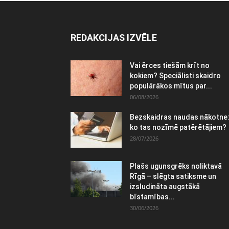
REDAKCIJAS IZVĒLE
Vai ērces tiešām krīt no
kokiem? Speciālisti skaidro
populārākos mītus par...
06/08/2026
Bezskaidras naudas nākotne
ko tas nozīmē patērētājiem?
28/07/2026
Plašs ugunsgrēks noliktavā
Rīgā – slēgta satiksme un
izsludināta augstākā
bīstamības...
30/06/2026