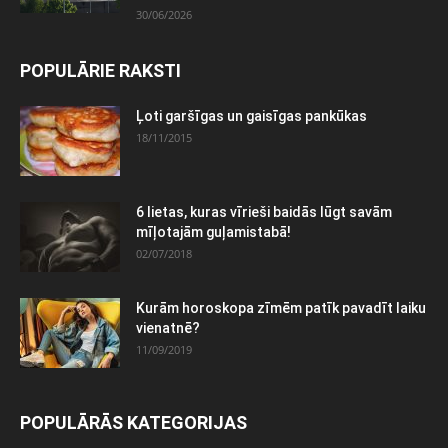
30/06/2026
POPULĀRIE RAKSTI
Ļoti garšīgas un gaisīgas pankūkas
18/11/2015
6 lietas, kuras vīrieši baidās lūgt savām
mīļotajām guļamistabā!
02/07/2018
Kurām horoskopa zīmēm patīk pavadīt laiku
vienatnē?
11/09/2019
POPULĀRĀS KATEGORIJAS