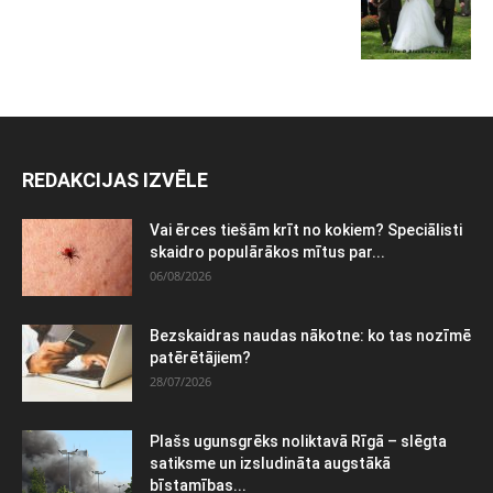
REDAKCIJAS IZVĒLE
Vai ērces tiešām krīt no kokiem? Speciālisti
skaidro populārākos mītus par...
06/08/2026
Bezskaidras naudas nākotne: ko tas nozīmē
patērētājiem?
28/07/2026
Plašs ugunsgrēks noliktavā Rīgā – slēgta
satiksme un izsludināta augstākā
bīstamības...