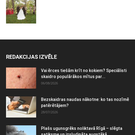
REDAKCIJAS IZVĒLE
Vai ērces tiešām krīt no kokiem? Speciālisti
skaidro populārākos mītus par...
06/08/2026
Bezskaidras naudas nākotne: ko tas nozīmē
patērētājiem?
28/07/2026
Plašs ugunsgrēks noliktavā Rīgā – slēgta
satiksme un izsludināta augstākā