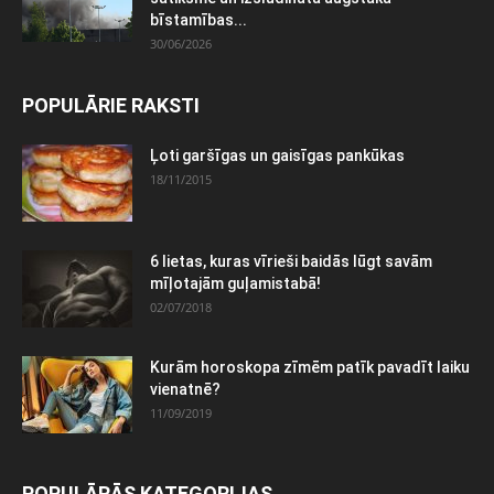
bīstamības...
30/06/2026
POPULĀRIE RAKSTI
Ļoti garšīgas un gaisīgas pankūkas
18/11/2015
6 lietas, kuras vīrieši baidās lūgt savām
mīļotajām guļamistabā!
02/07/2018
Kurām horoskopa zīmēm patīk pavadīt laiku
vienatnē?
11/09/2019
POPULĀRĀS KATEGORIJAS