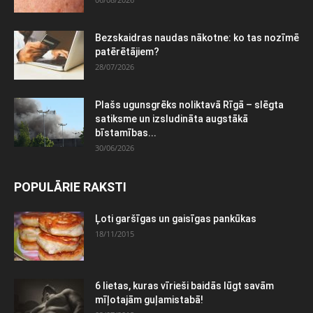
Bezskaidras naudas nākotne: ko tas nozīmē
patērētājiem?
28/07/2026
Plašs ugunsgrēks noliktavā Rīgā – slēgta
satiksme un izsludināta augstākā
bīstamības...
30/06/2026
POPULĀRIE RAKSTI
Ļoti garšīgas un gaisīgas pankūkas
18/11/2015
6 lietas, kuras vīrieši baidās lūgt savām
mīļotajām guļamistabā!