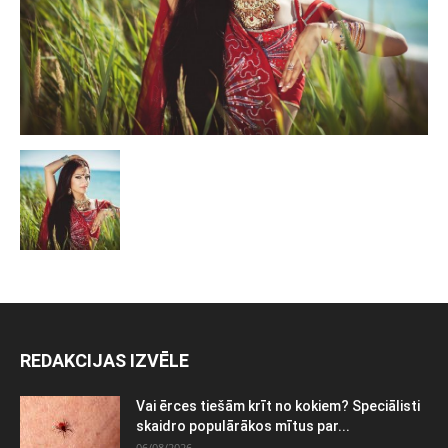
REDAKCIJAS IZVĒLE
Vai ērces tiešām krīt no kokiem? Speciālisti
skaidro populārākos mītus par...
06/08/2026