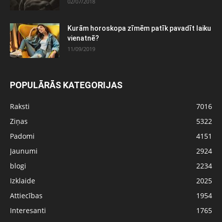
02/07/2018
Kurām horoskopa zīmēm patīk pavadīt laiku
vienatnē?
11/09/2019
POPULĀRĀS KATEGORIJAS
Raksti
7016
Ziņas
5322
Padomi
4151
Jaunumi
2924
blogi
2234
Izklaide
2025
Attiecības
1954
Interesanti
1765