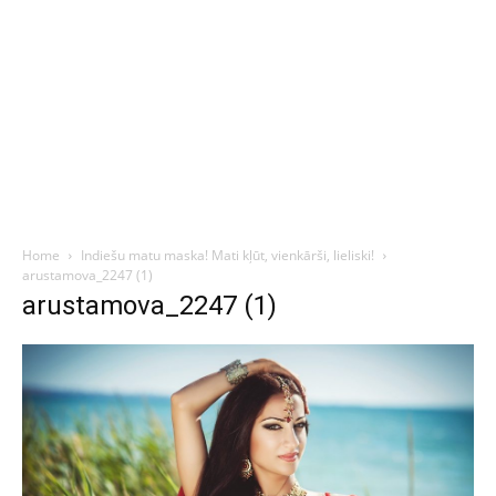
Home
Indiešu matu maska! Mati kļūt, vienkārši, lieliski!
arustamova_2247 (1)
arustamova_2247 (1)