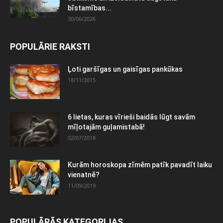
bīstamības...
30/06/2026
POPULĀRIE RAKSTI
Ļoti garšīgas un gaisīgas pankūkas
18/11/2015
6 lietas, kuras vīrieši baidās lūgt savām
mīļotajām guļamistabā!
02/07/2018
Kurām horoskopa zīmēm patīk pavadīt laiku
vienatnē?
11/09/2019
POPULĀRĀS KATEGORIJAS