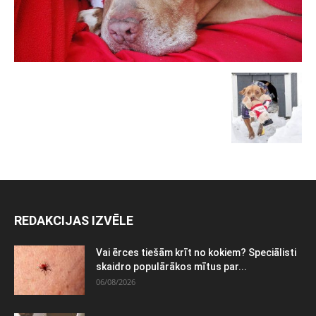
REDAKCIJAS IZVĒLE
Vai ērces tiešām krīt no kokiem? Speciālisti
skaidro populārākos mītus par...
06/08/2026