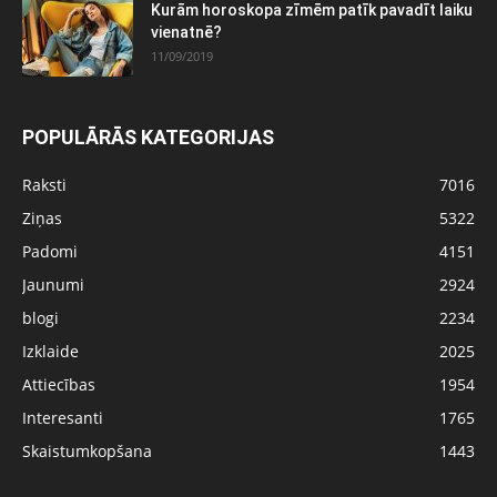
Kurām horoskopa zīmēm patīk pavadīt laiku
vienatnē?
11/09/2019
POPULĀRĀS KATEGORIJAS
Raksti
7016
Ziņas
5322
Padomi
4151
Jaunumi
2924
blogi
2234
Izklaide
2025
Attiecības
1954
Interesanti
1765
Skaistumkopšana
1443