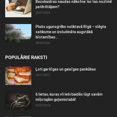
Bezskaidras naudas nākotne: ko tas nozīmē
patērētājiem?
28/07/2026
Plašs ugunsgrēks noliktavā Rīgā – slēgta
satiksme un izsludināta augstākā
bīstamības...
30/06/2026
POPULĀRIE RAKSTI
Ļoti garšīgas un gaisīgas pankūkas
18/11/2015
6 lietas, kuras vīrieši baidās lūgt savām
mīļotajām guļamistabā!
02/07/2018