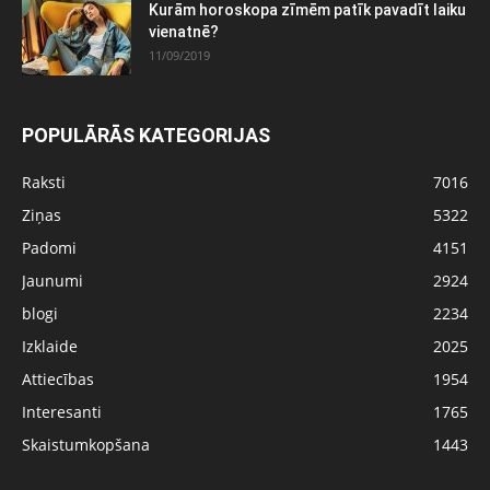
Kurām horoskopa zīmēm patīk pavadīt laiku
vienatnē?
11/09/2019
POPULĀRĀS KATEGORIJAS
Raksti
7016
Ziņas
5322
Padomi
4151
Jaunumi
2924
blogi
2234
Izklaide
2025
Attiecības
1954
Interesanti
1765
Skaistumkopšana
1443