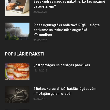
Bezskaidras naudas nākotne: ko tas nozīmē
patērētājiem?
28/07/2026
Plašs ugunsgrēks noliktavā Rīgā – slēgta
satiksme un izsludināta augstākā
bīstamības...
30/06/2026
POPULĀRIE RAKSTI
Ļoti garšīgas un gaisīgas pankūkas
18/11/2015
6 lietas, kuras vīrieši baidās lūgt savām
mīļotajām guļamistabā!
02/07/2018