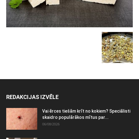
REDAKCIJAS IZVĒLE
Vai ērces tiešām krīt no kokiem? Speciālisti
skaidro populārākos mītus par...
06/08/2026