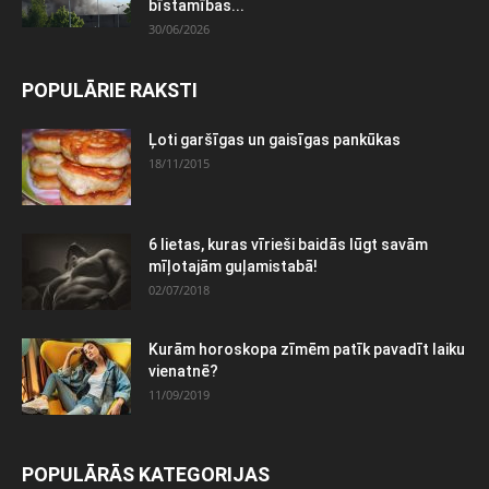
bīstamības...
30/06/2026
POPULĀRIE RAKSTI
Ļoti garšīgas un gaisīgas pankūkas
18/11/2015
6 lietas, kuras vīrieši baidās lūgt savām
mīļotajām guļamistabā!
02/07/2018
Kurām horoskopa zīmēm patīk pavadīt laiku
vienatnē?
11/09/2019
POPULĀRĀS KATEGORIJAS