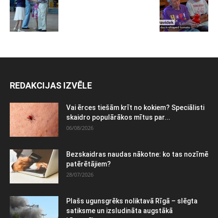
REDAKCIJAS IZVĒLE
Vai ērces tiešām krīt no kokiem? Speciālisti
skaidro populārākos mītus par...
06/08/2026
Bezskaidras naudas nākotne: ko tas nozīmē
patērētājiem?
28/07/2026
Plašs ugunsgrēks noliktavā Rīgā – slēgta
satiksme un izsludināta augstākā