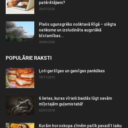
patērētājiem?
28/07/2026
Plašs ugunsgrēks noliktavā Rīgā – slēgta
satiksme un izsludināta augstākā
bīstamības...
30/06/2026
POPULĀRIE RAKSTI
Ļoti garšīgas un gaisīgas pankūkas
18/11/2015
6 lietas, kuras vīrieši baidās lūgt savām
mīļotajām guļamistabā!
02/07/2018
Kurām horoskopa zīmēm patīk pavadīt laiku