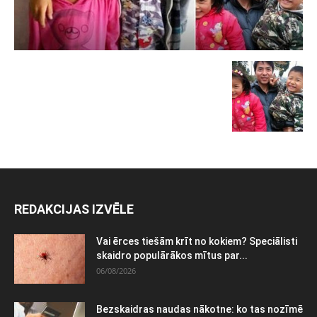
REDAKCIJAS IZVĒLE
Vai ērces tiešām krīt no kokiem? Speciālisti
skaidro populārākos mītus par...
06/08/2026
Bezskaidras naudas nākotne: ko tas nozīmē