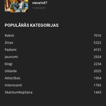
vienatnē?
11/09/2019
POPULĀRĀS KATEGORIJAS
Raksti
7016
Ziņas
5322
Padomi
4151
Jaunumi
2924
blogi
2234
Izklaide
2025
Attiecības
1954
Interesanti
1765
Skaistumkopšana
1443