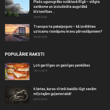
Plašs ugunsgrēks noliktavā Rīgā – slēgta
satiksme un izsludināta augstākā
bīstamības...
30/06/2026
Transporta pakalpojumi – kā izvēlēties
uzticamu risinājumu kravu pārvadājumiem?
30/06/2026
POPULĀRIE RAKSTI
Ļoti garšīgas un gaisīgas pankūkas
18/11/2015
6 lietas, kuras vīrieši baidās lūgt savām
mīļotajām guļamistabā!
02/07/2018