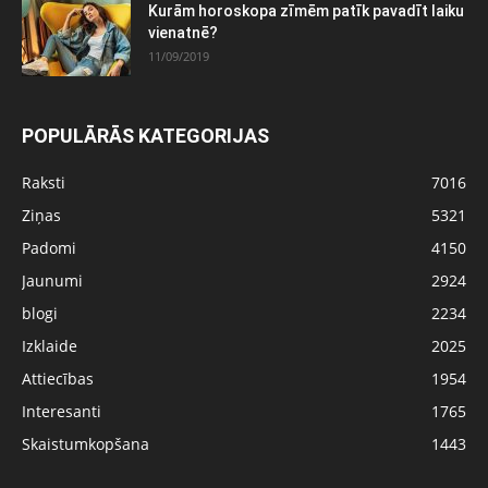
Kurām horoskopa zīmēm patīk pavadīt laiku
vienatnē?
11/09/2019
POPULĀRĀS KATEGORIJAS
Raksti
7016
Ziņas
5321
Padomi
4150
Jaunumi
2924
blogi
2234
Izklaide
2025
Attiecības
1954
Interesanti
1765
Skaistumkopšana
1443