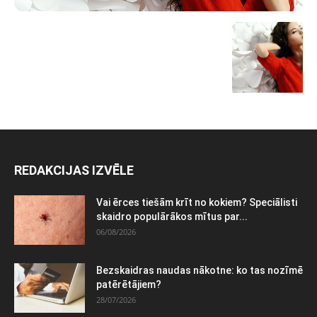
REDAKCIJAS IZVĒLE
Vai ērces tiešām krīt no kokiem? Speciālisti
skaidro populārākos mītus par...
06/08/2026
Bezskaidras naudas nākotne: ko tas nozīmē
patērētājiem?
28/07/2026