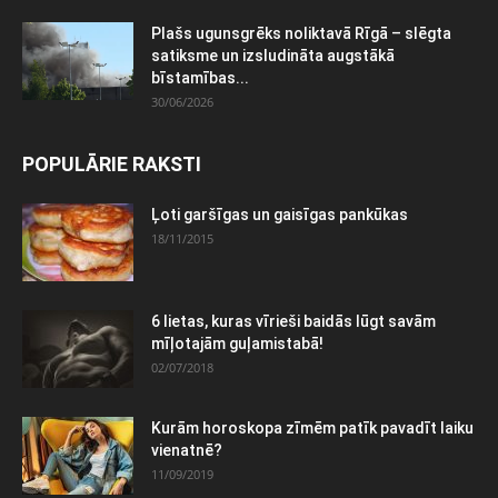
Plašs ugunsgrēks noliktavā Rīgā – slēgta
satiksme un izsludināta augstākā
bīstamības...
30/06/2026
POPULĀRIE RAKSTI
Ļoti garšīgas un gaisīgas pankūkas
18/11/2015
6 lietas, kuras vīrieši baidās lūgt savām
mīļotajām guļamistabā!
02/07/2018
Kurām horoskopa zīmēm patīk pavadīt laiku
vienatnē?
11/09/2019