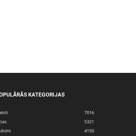
OPULĀRĀS KATEGORIJAS
ksti
7016
iņas
5321
adomi
4150