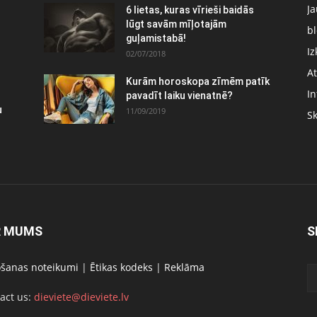
J
6 lietas, kuras vīrieši baidās
lūgt savām mīļotajām
bl
guļamistabā!
Iz
02/07/2018
At
Kurām horoskopa zīmēm patīk
In
pavadīt laiku vienatnē?
u
11/09/2019
S
R MUMS
S
ošanas noteikumi
|
Ētikas kodeks
|
Reklāma
act us:
dieviete@dieviete.lv