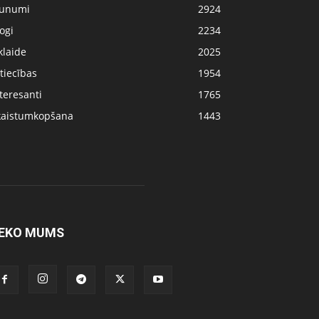
aunumi
2924
ogi
2234
klaide
2025
tiecības
1954
teresanti
1765
kaistumkopšana
1443
EKO MUMS