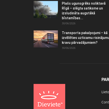
Plašs ugunsgrēks noliktavā
Rīgā – slēgta satiksme un
izsludināta augstākā
bīstamības...
30/06/2026
Transporta pakalpojumi – kā
izvēlēties uzticamu risinājum
kravu pārvadājumiem?
30/06/2026
PA
Liet
Cont