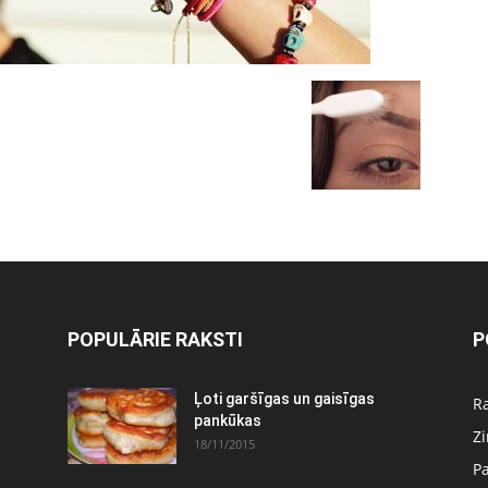
POPULĀRIE RAKSTI
P
:
Ļoti garšīgas un gaisīgas
Ra
pankūkas
Z
18/11/2015
P