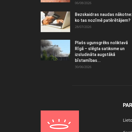
06/08/2026
Bezskaidras naudas nākotne
ko tas nozīmē patērētājiem?
28/07/2026
Plašs ugunsgrēks noliktavā
Rīgā – slēgta satiksme un
izsludināta augstākā
bīstamības...
30/06/2026
PA
Liet