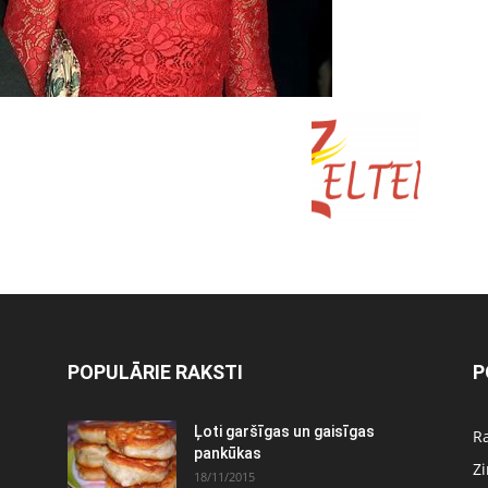
POPULĀRIE RAKSTI
P
Ļoti garšīgas un gaisīgas
Ra
pankūkas
Z
18/11/2015