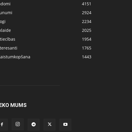
adomi
4151
aunumi
2924
ogi
2234
klaide
2025
tiecības
1954
teresanti
1765
kaistumkopšana
1443
EKO MUMS