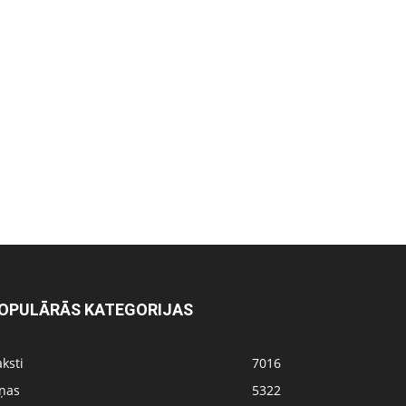
OPULĀRĀS KATEGORIJAS
ksti
7016
iņas
5322