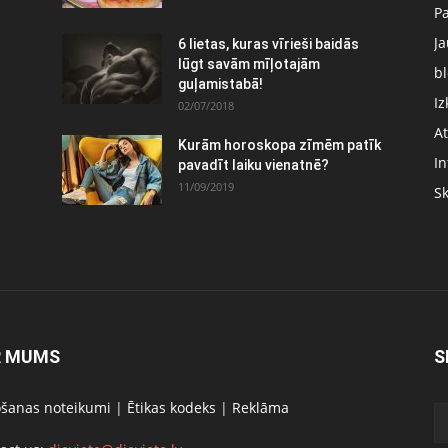
P
J
6 lietas, kuras vīrieši baidās
:
lūgt savām mīļotajām
bl
guļamistabā!
Iz
02/07/2018
At
Kurām horoskopa zīmēm patīk
In
pavadīt laiku vienatnē?
11/09/2019
S
R MUMS
S
ošanas noteikumi
|
Ētikas kodeks
|
Reklāma