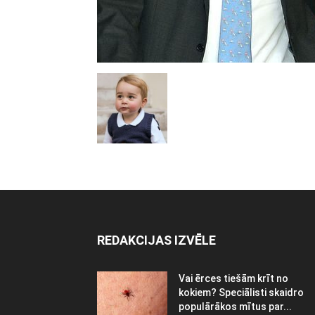
REDAKCIJAS IZVĒLE
Vai ērces tiešām krīt no
kokiem? Speciālisti skaidro
populārākos mītus par...