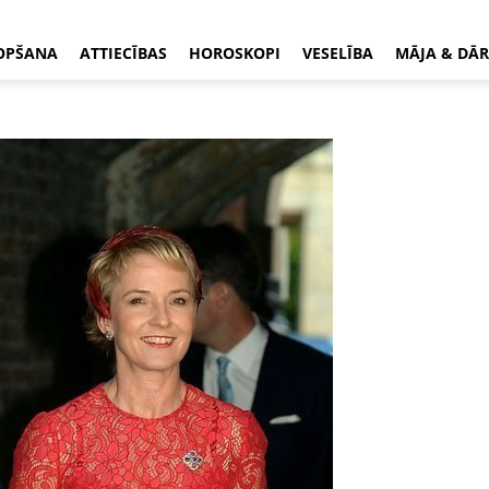
OPŠANA
ATTIECĪBAS
HOROSKOPI
VESELĪBA
MĀJA & DĀR